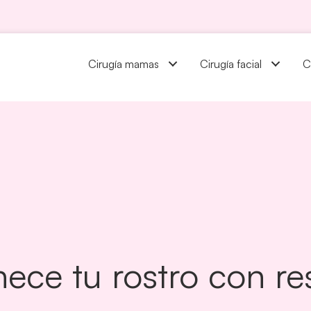
Cirugía mamas
Cirugía facial
C
venece tu rostro con r