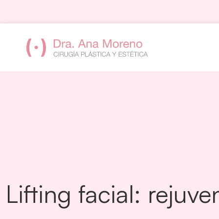
Saltar
al
contenido
Lifting facial: reju