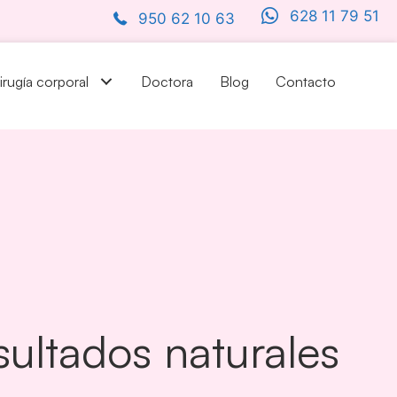
628 11 79 51
950 62 10 63
irugía corporal
Doctora
Blog
Contacto
esultados naturales