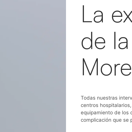
La e
de la
Mor
Todas nuestras interv
centros hospitalarios,
equipamiento de los q
complicación que se 