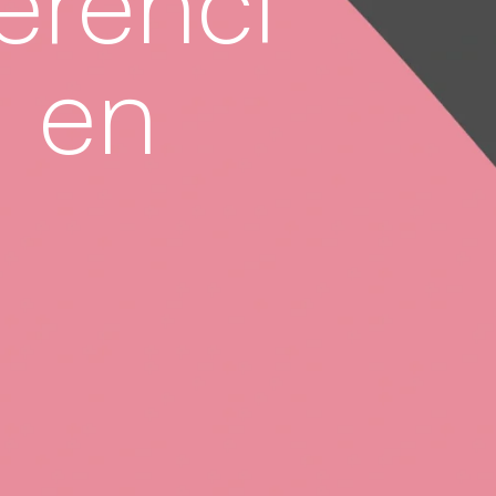
erenci
l en