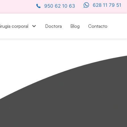
628 11 79 51
950 62 10 63
irugía corporal
Doctora
Blog
Contacto