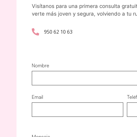
Visítanos para una primera consulta gratui
verte más joven y segura, volviendo a tu ru
950 62 10 63
Nombre
Email
Telé
P
o
Mensaje