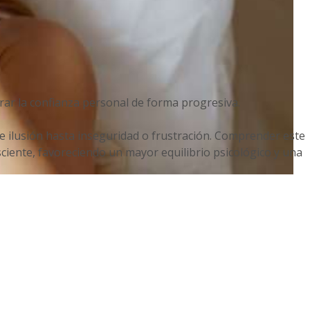
rar la confianza personal de forma progresiva.
e ilusión hasta inseguridad o frustración. Comprender este
iente, favoreciendo un mayor equilibrio psicológico y una