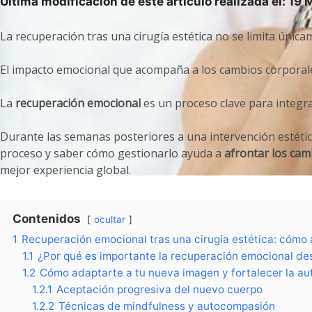
Última modificación de este artículo realizada el: 19
La recuperación tras una cirugía estética no se limita únicam
El impacto emocional que acompaña a los cambios corporal
La
recuperación emocional
es un proceso clave para integra
Durante las semanas posteriores a una intervención estétic
proceso y saber cómo gestionarlo ayuda a
afrontar los cam
mejor experiencia global.
Contenidos
ocultar
1
Recuperación emocional tras una cirugía estética: cómo 
1.1
¿Por qué es importante la recuperación emocional des
1.2
Cómo adaptarte a tu nueva imagen y fortalecer la au
1.2.1
Aceptación progresiva del nuevo cuerpo
1.2.2
Técnicas de mindfulness y autocompasión