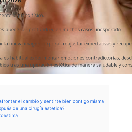
 Mar 2026
ente al plano físico.
es puede ser profundo y, en muchos casos, inesperado.
r la nueva imagen corporal, reajustar expectativas y recupe
a es habitual experimentar emociones contradictorias, desd
bios tras una operación estética
de manera saludable y consc
afrontar el cambio y sentirte bien contigo misma
pués de una cirugía estética?
toestima