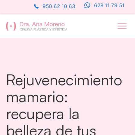
Saltar
628 11 79 51
950 62 10 63
al
contenido
Rejuvenecimiento
mamario:
recupera la
belleza de tus