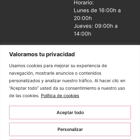
Horario:
Lunes de 16:00h a
20:00h
Jueves: 09:00h a
14:00h
Valoramos tu privacidad
Usamos cookies para mejorar su experiencia de
navegación, mostrarle anuncios o contenidos
Aviso Legal y Política de Privacidad
personalizados y analizar nuestro tráfico. Al hacer clic en
“Aceptar todo” usted da su consentimiento a nuestro uso
Política de Cookies
de las cookies.
Política de cookies
Aceptar todo
Diseñado por
ómibu
, Agencia de SEO, diseño web
& Social Media
Personalizar