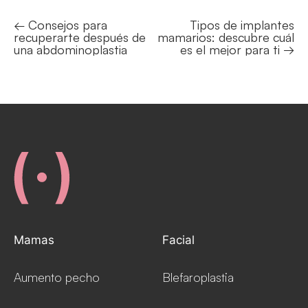
← Consejos para
Tipos de implantes
Posts
recuperarte después de
mamarios: descubre cuál
navigation
una abdominoplastia
es el mejor para ti →
Mamas
Facial
Aumento pecho
Blefaroplastia