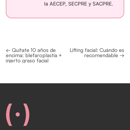
la AECEP, SECPRE y SACPRE.
← Quítate 10 años de
Lifting facial: Cuándo es
Posts
encima: blefaroplastia +
recomendable →
navigation
injerto graso facial