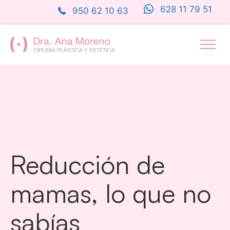
Saltar
628 11 79 51
950 62 10 63
al
contenido
Reducción de
mamas, lo que no
sabías