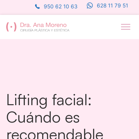
Saltar
628 11 79 51
950 62 10 63
al
contenido
Lifting facial:
Cuándo es
recomendable