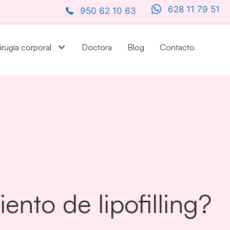
628 11 79 51
950 62 10 63
irugía corporal
Doctora
Blog
Contacto
ento de lipofilling?